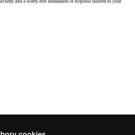
security and a worry-free installation of Reponio tailored to your
bory cookies