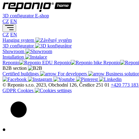
3D configurator
E-shop
CZ
EN
CZ
EN
Hanging system
3D configurator
Showroom
Installation
Reponio
Reponio
Reponio
B2B section
Certified buildings
For developers
Business solutio
© Reponio s.r.o. 2023, Obchodní 126, Čestlice 251 01
+420 773 183
GDPR
Cookies