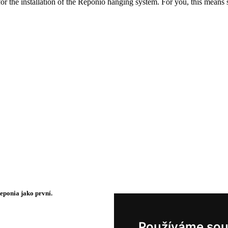
d for the installation of the Reponio hanging system. For you, this means 
Reponia jako první.
Používáme sou