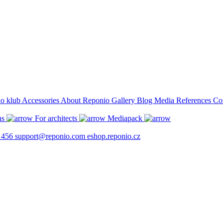
Accessories
About Reponio
Gallery
Blog
Media
References
Co
ns
For architects
Mediapack
 456
support@reponio.com
eshop.reponio.cz