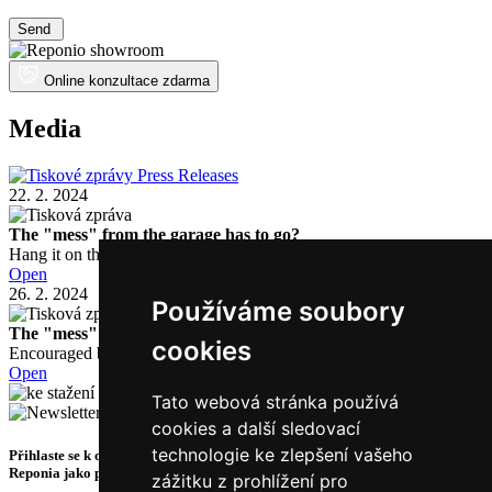
Send
Online konzultace zdarma
Media
Press Releases
22. 2. 2024
The "mess" from the garage has to go?
Hang it on the walls, you'll get both clarity and space.
Open
26. 2. 2024
Používáme soubory
The "mess" from the garage must go!
cookies
Encouraged by the Jiný Gang spot directed by Vojta Kotek.
Open
files for download
Tato webová stránka používá
cookies a další sledovací
technologie ke zlepšení vašeho
Přihlaste se k odběru novinek a získejte exkluzivní tipy, slevy a akce ze světa
Reponia jako první.
zážitku z prohlížení pro