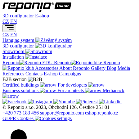
3D configurator
E-shop
CZ
EN
CZ
EN
Hanging system
3D configurator
Showroom
Installation
Reponio
Reponio
Reponio
Accessories
About Reponio
Gallery
Blog
Media
References
Contacts
E-shop
Campaigns
B2B section
Certified buildings
For developers
Business solutions
For architects
Mediapack
© Reponio s.r.o. 2023, Obchodní 126, Čestlice 251 01
+420 773 183 456
support@reponio.com
eshop.reponio.cz
GDPR
Cookies