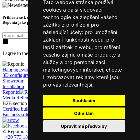
Tato webová stránka používá
cookies a další sledovací
technologie ke zlepšení vašeho
Přihlaste se k odběru novinek a získejte exkluzivní tipy, slevy a akce ze světa
Reponia jako první.
zážitku z prohlížení pro
následující účely:
pro umožnění
Přihásit k odběru
základní funkčnosti webu
,
pro
lepší zážitek z webu
,
pro měření
I agree to the processing of
personal data
for the purpose of contact.
vašeho zájmu o naše produkty a
služby a pro personalizaci
marketingových interakcí
,
chcete-
Hanging system
3D configurator
li zobrazovat reklamy které jsou
Showroom
pro vás relevantnější
.
Installation
Reponio
Accessories
About Reponio
Gallery
Blog
Media
References
Contacts
E-shop
Campaigns
Souhlasím
B2B section
Certified buildings
For developers
Odmítám
Business solutions
For architects
Mediapack
Upravit mé předvolby
© Reponio s.r.o. 2023, Obchodní 126, Čestlice 251 01
+420 773 183 456
support@reponio.com
eshop.reponio.cz