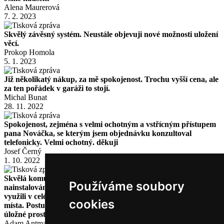
Alena Maurerová
7. 2. 2023
Skvělý závěsný systém. Neustále objevuji nové možnosti uložení
věcí.
Prokop Homola
5. 1. 2023
Již několikatý nákup, za mě spokojenost. Trochu vyšší cena, ale
za ten pořádek v garáži to stojí.
Michal Bunat
28. 11. 2022
Spokojenost, zejména s velmi ochotným a vstřícným přístupem
pana Nováčka, se kterým jsem objednávku konzultoval
telefonicky. Velmi ochotný. děkuji
Josef Černý
1. 10. 2022
Skvělá komunikace a ochota. Vše rychle dodáno a kompletně
Používáme soubory
nainstalováno. Jsem velmi spokojen a nakonec jsme Reponio
využili v celé naší tělocvičně, kde nám šetří obrovské množství
cookies
místa. Postupně se chystáme tímto systémem vybavit veškeré
úložné prostory.
Adam Antmann