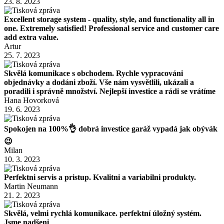
23. 8. 2023
Excellent storage system - quality, style, and functionality all in
one. Extremely satisfied! Professional service and customer care
add extra value.
Artur
25. 7. 2023
Skvělá komunikace s obchodem. Rychle vypracováni
objednávky a dodáni zboží. Vše nám vysvětlili, ukázali a
poradili i správně množství. Nejlepší investice a rádi se vrátíme
Hana Hovorková
19. 6. 2023
Spokojen na 100%👌 dobrá investice garáž vypadá jak obývák
😉
Milan
10. 3. 2023
Perfektni servis a pristup. Kvalitni a variabilni produkty.
Martin Neumann
21. 2. 2023
Skvělá, velmi rychlá komunikace. perfektní úložný systém.
Jsme nadšeni