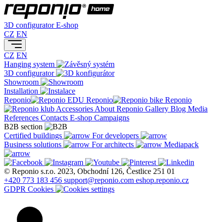
3D configurator
E-shop
CZ
EN
CZ
EN
Hanging system
3D configurator
Showroom
Installation
Reponio
Reponio
Reponio
Accessories
About Reponio
Gallery
Blog
Media
References
Contacts
E-shop
Campaigns
B2B section
Certified buildings
For developers
Business solutions
For architects
Mediapack
© Reponio s.r.o. 2023, Obchodní 126, Čestlice 251 01
+420 773 183 456
support@reponio.com
eshop.reponio.cz
GDPR
Cookies