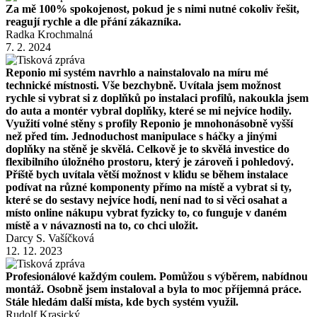
Za mě 100% spokojenost, pokud je s nimi nutné cokoliv řešit,
reagují rychle a dle přání zákazníka.
Radka Krochmalná
7. 2. 2024
Reponio mi systém navrhlo a nainstalovalo na míru mé
technické místnosti. Vše bezchybně. Uvítala jsem možnost
rychle si vybrat si z doplňků po instalaci profilů, nakoukla jsem
do auta a montér vybral doplňky, které se mi nejvíce hodily.
Využití volné stěny s profily Reponio je mnohonásobně vyšší
než před tím. Jednoduchost manipulace s háčky a jinými
doplňky na stěně je skvělá. Celkově je to skvělá investice do
flexibilního úložného prostoru, který je zároveň i pohledový.
Příště bych uvítala větší možnost v klidu se během instalace
podívat na různé komponenty přímo na místě a vybrat si ty,
které se do sestavy nejvíce hodí, není nad to si věci osahat a
místo online nákupu vybrat fyzicky to, co funguje v daném
místě a v návaznosti na to, co chci uložit.
Darcy S. Vašíčková
12. 12. 2023
Profesionálové každým coulem. Pomůžou s výběrem, nabídnou
montáž. Osobně jsem instaloval a byla to moc příjemná práce.
Stále hledám další místa, kde bych systém využil.
Rudolf Krasický